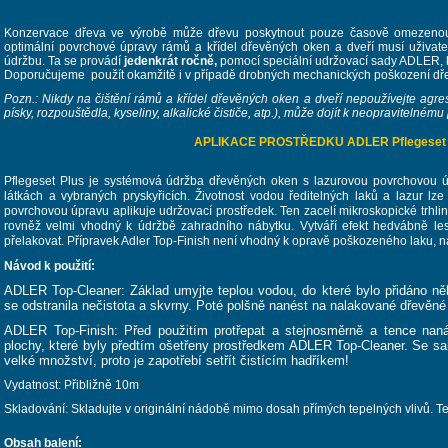
Konzervace dřeva ve výrobě může dřevu poskytnout pouze časově omezeno
optimální povrchové úpravy rámů a křídel dřevěných oken a dveří musí uživate
údržbu. Ta se provádí
jedenkrát ročně,
pomocí speciální udržovací sady ADLER, k
Doporučujeme použít okamžitě i v případě drobných mechanických poškození dřev
Pozn.: Nikdy na čištění rámů a křídel dřevěných oken a dveří nepoužívejte agresí
písky, rozpouštědla, kyseliny, alkalické čističe, atp.), může dojít k neopravitelnému
APLIKACE PROSTŘEDKU ADLER Pflegeset 
Pflegeset Plus je systémová údržba dřevěných oken s lazurovou povrchovou úpr
látkách a vybraných pryskyřicích. Životnost vodou ředitelných laků a lazur lz
povrchovou úpravu aplikuje udržovací prostředek. Ten zacelí mikroskopické trhlink
rovněž velmi vhodný k údržbě zahradního nábytku. Vytváří efekt hedvábně le
přelakovat. Přípravek Adler Top-Finish není vhodný k opravě poškozeného laku, na
Návod k použití:
ADLER Top-Cleaner: Základ umyjte teplou vodou, do které bylo přidáno něk
se odstranila nečistota a skvrny. Poté polšně nanést na nalakované dřevěné 
ADLER Top-Finish: Před použitím protřepat a stejnosměrně a tence naná
plochy, které byly předtím ošetřeny prostředkem ADLER Top-Cleaner. Se sa
velké množství, proto je zapotřebí setřít čistícím hadříkem!
Vydatnost: Přibližně 10m
².
Skladování: Skladujte v originální nádobě mimo dosah přímých tepelných vlivů. T
Obsah balení: