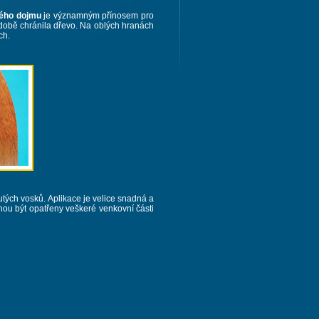
kého dojmu
je významným přínosem pro
odobě chránila dřevo. Na oblých hranách
ch.
utých vosků. Aplikace je velice snadná a
u být opatřeny veškeré venkovní části