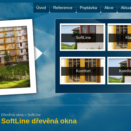
Úvod
Reference
Poptávka
Akce
Aktua
SoftLine
Kla
Komfort
Komfor
Dřevěná okna
»
SoftLine
SoftLine dřevěná okna