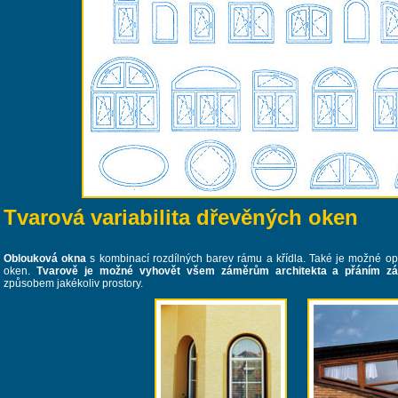
Tvarová variabilita dřevěných oken
Oblouková okna
s kombinací rozdílných barev rámu a křídla. Také je možné opatř
oken.
Tvarově je možné vyhovět všem záměrům architekta a přáním zá
způsobem jakékoliv prostory.