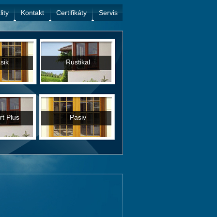
lity
Kontakt
Certifikáty
Servis
sik
Rustikal
t Plus
Pasiv