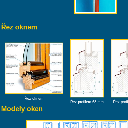
Řez oknem
Řez oknem
Řez profilem 68 mm
Řez prof
Modely oken