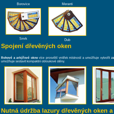
Borovice
Meranti
Smrk
Dub
Spojení dřevěných oken
Rohové a arkýřové okno
více prosvětlí vnitřek místností a umožňuje vytvořit
z
umožňuje sestavit kompaktní obloukové stěny.
Nutná údržba lazury dřevěných oken a 