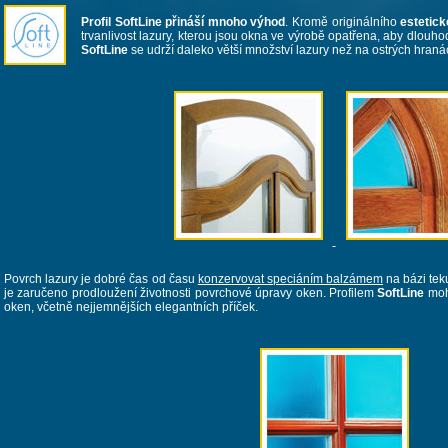
Profil SoftLine přináší mnoho výhod
. Kromě originálního
estetic
trvanlivost lazury, kterou jsou okna ve výrobě opatřena, aby dlouh
SoftLine
se udrží daleko větší množství lazury než na ostrých hraná
Povrch lazury je dobré čas od času
konzervovat speciáním balzámem
na bázi tek
je zaručeno prodloužení životnosti povrchové úpravy oken. Profilem
SoftLine
moho
oken, včetně nejjemnějších elegantních příček.