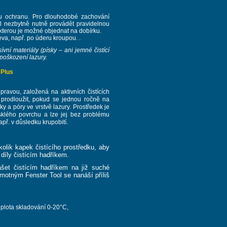
u ochranu. Pro dlouhodobé zachování
l nezbytně nutně provádět pravidelnou
terou je možné objednat na dobírku.
a, např. po úderu kroupou. .
vní materiály (písky – ani jemné čistící
 poškození lazury.
Plus
avou, založená na aktivních čistících
e prodloužit, pokud se jednou ročně na
y a póry ve vrstvě lazury. Prostředek je
sklého povrchu a lze jej bez problému
př. v důsledku krupobití.
olik kapek čistícího prostředku, aby
díly čistícím hadříkem.
šet čistícím hadříkem na již suché
motným Fenster Tool se nanáší příliš
eplota skladování 0-20°C,