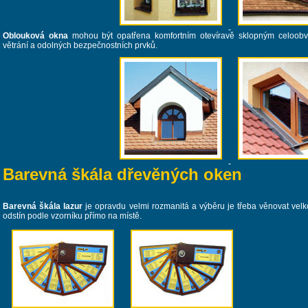
Oblouková okna
mohou být opatřena komfortním otevíravě sklopným celoobv
větrání a odolných bezpečnostních prvků.
Barevná škála dřevěných oken
Barevná škála lazur
je opravdu velmi rozmanitá a výběru je třeba věnovat velk
odstín podle vzorníku přímo na místě.