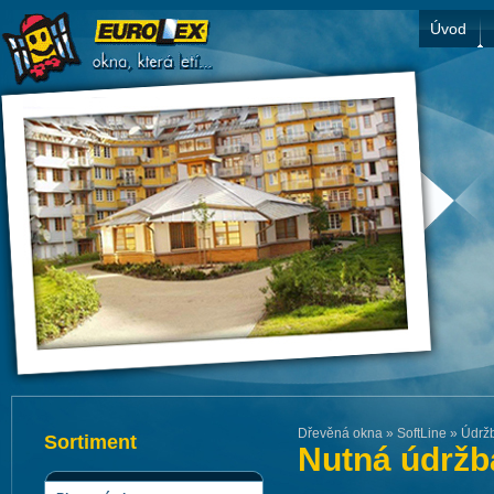
Úvod
Dřevěná okna
»
SoftLine
»
Údrž
Sortiment
Nutná údržb