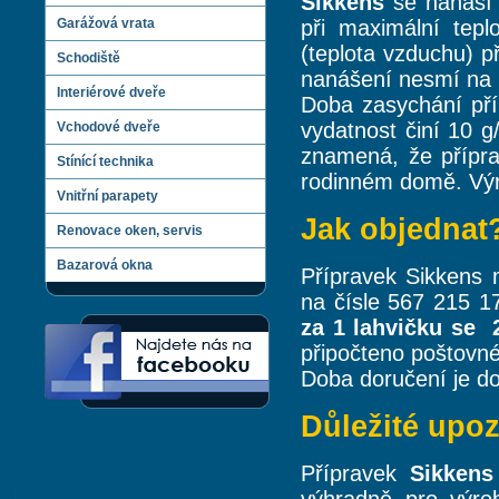
Sikkens
se nanáší n
Garážová vrata
při maximální tepl
(teplota vzduchu) p
Schodiště
nanášení nesmí na r
Interiérové dveře
Doba zasychání pří
vydatnost činí 10 g
Vchodové dveře
znamená, že přípra
Stínící technika
rodinném domě. Výr
Vnitřní parapety
Jak objednat
Renovace oken, servis
Bazarová okna
Přípravek Sikkens
na čísle 567 215 
za 1 lahvičku se 
připočteno poštovné
Doba doručení je do
Důležité upo
Přípravek
Sikkens