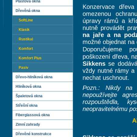
Plastová okna
Konzervace dřeva
Dřevěná okna
omezenou ochranu
úpravy rámů a kří
SoftLine
nutně provádět pra
Klasik
na jaře a na pod
Rustikal
možné objednat na 
Doporučujeme pou
Komfort
poškození dřeva, n
Komfort Plus
Sikkens
se dodává 
Pasiv
vždy nutné rámy a 
nechat uschnout.
Dřevo-hliníková okna
Hliníková okna
Pozn.: Nikdy na 
nepoužívejte agre
Špaletová okna
rozpouštědla, ky
Střešní okna
neopravitelnému poš
Fiberglassová okna
A
Zimní zahrady
Dřevěné konstrukce