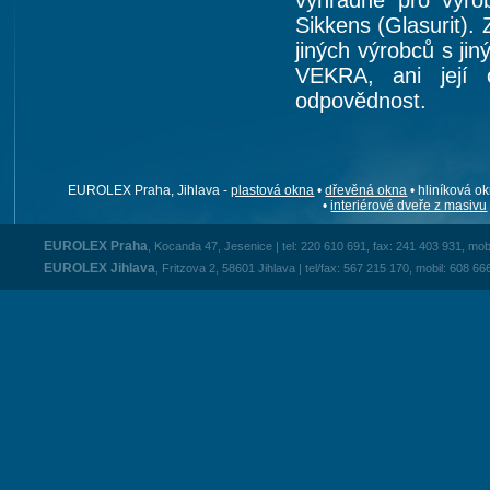
výhradně pro výr
Sikkens (Glasurit).
jiných výrobců s ji
VEKRA, ani její 
odpovědnost.
EUROLEX Praha, Jihlava -
plastová okna
•
dřevěná okna
• hliníková ok
•
interiérové dveře z masivu
EUROLEX Praha
, Kocanda 47, Jesenice | tel: 220 610 691, fax: 241 403 931, mob
EUROLEX Jihlava
, Fritzova 2, 58601 Jihlava | tel/fax: 567 215 170, mobil: 608 66