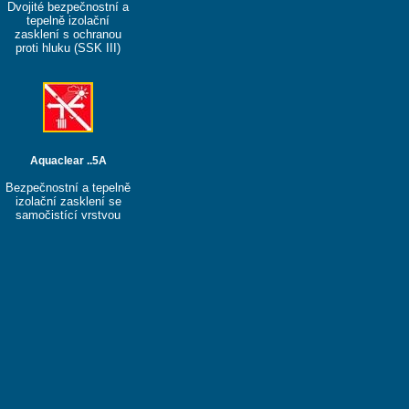
Dvojité bezpečnostní a
tepelně izolační
zasklení s ochranou
proti hluku (SSK III)
Aquaclear ..5A
Bezpečnostní a tepelně
izolační zasklení se
samočistící vrstvou