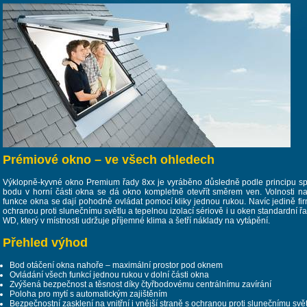
Prémiové okno – ve všech ohledech
Výklopně-kyvné okno Premium řady 8xx je vyráběno důsledně podle principu spo
bodu v horní části okna se dá okno kompletně otevřít směrem ven. Volnosti na
funkce okna se dají pohodně ovládat pomocí kliky jednou rukou. Navíc jedině fi
ochranou proti slunečnímu světlu a tepelnou izolací sériově i u oken standardní 
WD, který v místnosti udržuje příjemné klima a šetří náklady na vytápění.
Přehled výhod
Bod otáčení okna nahoře – maximální prostor pod oknem
Ovládání všech funkcí jednou rukou v dolní části okna
Zvýšená bezpečnost a těsnost díky čtyřbodovému centrálnímu zavírání
Poloha pro mytí s automatickým zajištěním
Bezpečnostní zasklení na vnitřní i vnější straně s ochranou proti slunečnímu svět