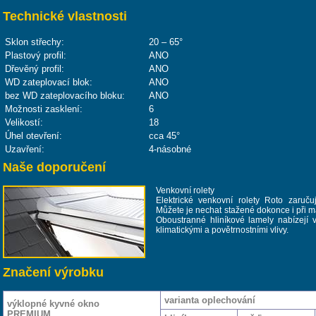
Technické vlastnosti
Sklon střechy:
20 – 65°
Plastový profil:
ANO
Dřevěný profil:
ANO
WD zateplovací blok:
ANO
bez WD zateplovacího bloku:
ANO
Možnosti zasklení:
6
Velikostí:
18
Úhel otevření:
cca 45°
Uzavření:
4-násobné
Naše doporučení
Venkovní rolety
Elektrické venkovní rolety Roto zaručuj
Můžete je nechat stažené dokonce i při m
Oboustranné hliníkové lamely nabízejí
klimatickými a povětrnostními vlivy.
Značení výrobku
varianta oplechování
výklopné kyvné okno
PREMIUM