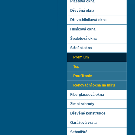
Plastová okna
Dřevěná okna
Dřevo-hliníková okna
Hliníková okna
Špaletová okna
Střešní okna
Premium
Top
RotoTronic
Renovační okna na míru
Fiberglassová okna
Zimní zahrady
Dřevěné konstrukce
Garážová vrata
Schodiště