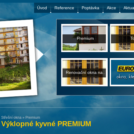
Úvod
Reference
Poptávka
Akce
Aktua
Premium
T
Renovační okna na..
Střešní okna
»
Premium
Výklopné kyvné PREMIUM