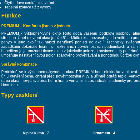
Čtyřbodové centrální zavírání
Tepelná izolace už z výroby
Funkce
PREMIUM – Komfort a jistota v jednom
PREMIUM - výklopné/kyvné okno Roto dodá vašemu podkroví osobitou atmos
střechou. Úhel otevření okna je až 45° a křídlo okna nezasahuje do vnitřního pro
pohyb v jeho okolí tak nabízí nerušený pohled do okolí. Technicky zvládnu
západkami dokonale těsní i při extrémních povětrnostních podmínkách a zajiš
benefitem je je možnost fixace okna v jakékoliv poloze a nastavení síly potřebné
umožňuje nastavení dvou poloh spárového provětrávání a pohodlnou údržbu okna 
Správná kombinace
Perfektně se k výklopnému/kyvnému oknu PREMIUM hodí elektrická venkovní ro
úhlu otevření okna, chrání před povětrnostními vlivy a účinně odráží teplo. Venk
rámu okna, nevyčnívá přes horní hranu ven a tím nabízí ideální podmínky pro pře
i komfortu.
Typy zasklení
AlpineKlima ..7
Ornament ..4