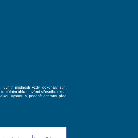
í uvnitř místnosti vždy dokonalý stín.
aximálním úhlu otevření střešního okna.
 velkou výhodu v podobě ochrany před