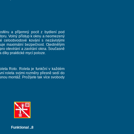
féru a příjemný pocit z bydlení pod
storu. Volný přístup k oknu a neomezený
té celoobvodové kování s nezávislými
ťuje maximální bezpečnost. Ojedinělým
 pro otevírání a zavírání okna. Současně
díky praktické mycí poloze.
leta Roto. Roleta je funkční v každém
ovní roleta svými rozměry přesně sedí do
snou montáž. Prožijete tak více svobody
Funktional ..8