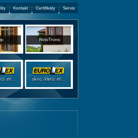
lity
Kontakt
Certifikáty
Servis
op
RotoTronic