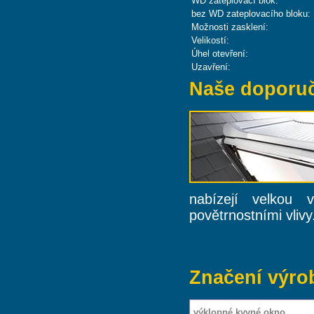
WD zateplovací blok:
bez WD zateplovacího bloku:
Možnosti zasklení:
Velikostí:
Úhel otevření:
Uzavření:
Naše doporu
nabízejí velkou
povětrnostními vlivy
Značení výro
výklopné kyvné okno