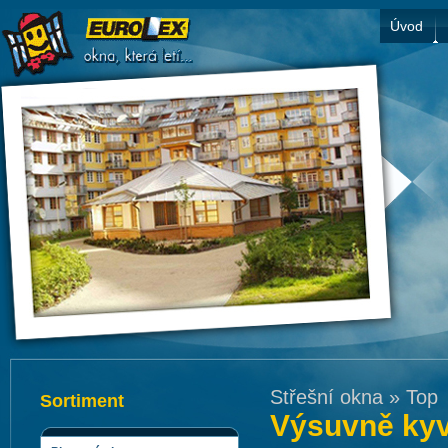
Úvod
Střešní okna
»
Top
Sortiment
Výsuvně ky