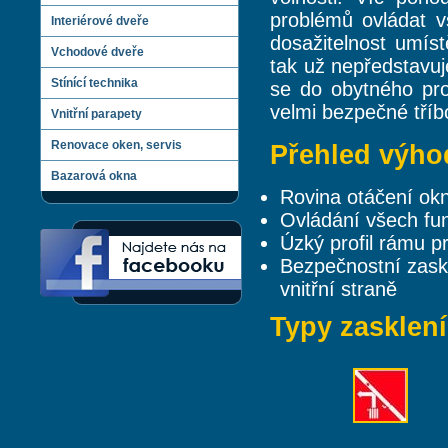
problémů ovládat vš
Interiérové dveře
dosažitelnost umíst
Vchodové dveře
tak už nepředstavuj
Stínící technika
se do obytného pro
velmi bezpečné tříb
Vnitřní parapety
Renovace oken, servis
Přehled výho
Bazarová okna
Rovina otáčení ok
Ovládání všech fun
Úzký profil rámu pr
Bezpečnostní zaskl
vnitřní straně
Typy zasklení