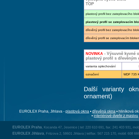
TOP
plastový profil bez zateplovacího blo
plastový profil se zateplovacím bl
dřevěný profil bez zateplovacího blo
dřevěný profil se zateplovacím bloke
- Výsuvně kyvné 
NOVINKA
plastový profil s dřevěným
varianta oplechování
označení
WDF 735 
Další varianty o
ornament)
EUROLEX Praha, Jihlava -
plastová okna
•
dřevěná okna
• hliníková ok
•
interiérové dveře z masivu
EUROLEX Praha
, Kocanda 47, Jesenice | tel: 220 610 691, fax: 241 403 931, mob
EUROLEX Jihlava
, Fritzova 2, 58601 Jihlava | tel/fax: 567 215 170, mobil: 608 66