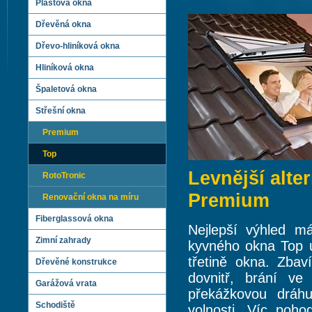
Plastová okna
Dřevěná okna
Dřevo-hliníková okna
Hliníková okna
Špaletová okna
Střešní okna
Premium
Top
Levnější alt
RotoTronic
Premium
Renovační okna na míru
Fiberglassová okna
Nejlepší výhled má
Zimní zahrady
kyvného okna Top u
třetině okna. Zbav
Dřevěné konstrukce
dovnitř, brání v
Garážová vrata
překážkovou dráhu
Schodiště
volnosti. Víc poh