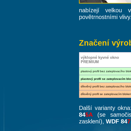
nabízejí velkou
povětrnostními vlivy
Značení výro
výklopné kyvné okno
PREMIUM
plastový profil bez zateplovacího blo
plastový profil se zateplovacím bl
dřevěný profil bez zateplovacího blo
dřevěný profil se zateplovacím bloke
Další varianty okn
84
5A
(se samočist
zasklení),
WDF 84
7