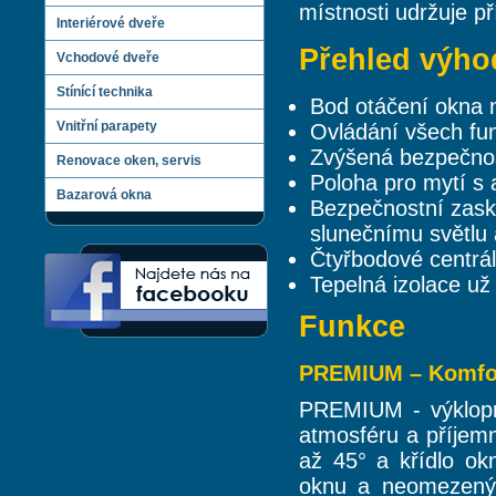
místnosti udržuje př
Interiérové dveře
Přehled výho
Vchodové dveře
Stínící technika
Bod otáčení okna 
Vnitřní parapety
Ovládání všech fun
Zvýšená bezpečnos
Renovace oken, servis
Poloha pro mytí s
Bazarová okna
Bezpečnostní zaskle
slunečnímu světlu 
Čtyřbodové centrál
Tepelná izolace už
Funkce
PREMIUM – Komfort
PREMIUM - výklopn
atmosféru a příjemn
až 45° a křídlo ok
oknu a neomezený 