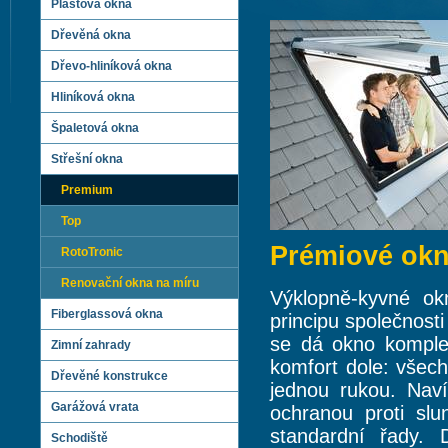
Plastová okna
Dřevěná okna
Dřevo-hliníková okna
Hliníková okna
Špaletová okna
Střešní okna
Premium
Top
Prémiové okn
RotoTronic
Renovační okna na míru
Výklopně-kyvné o
Fiberglassová okna
principu společnost
se dá okno komplet
Zimní zahrady
komfort dole: všec
Dřevěné konstrukce
jednou rukou. Naví
Garážová vrata
ochranou proti slu
standardní řady.
Schodiště