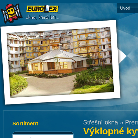
Úvod
Střešní okna
»
Pre
Sortiment
Výklopné k