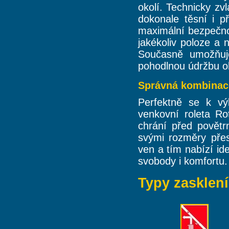
okolí. Technicky z
dokonale těsní i p
maximální bezpečno
jakékoliv poloze a 
Současně umožňuj
pohodlnou údržbu ok
Správná kombinac
Perfektně se k v
venkovní roleta Ro
chrání před povětrn
svými rozměry pře
ven a tím nabízí id
svobody i komfortu.
Typy zasklení