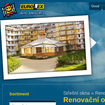
Úvod
Střešní okna
»
Reno
Sortiment
Renovační o