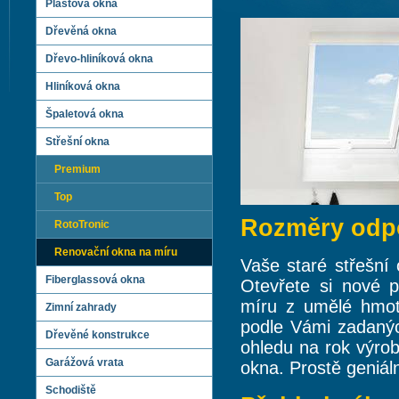
Plastová okna
Dřevěná okna
Dřevo-hliníková okna
Hliníková okna
Špaletová okna
Střešní okna
Premium
Top
Rozměry odpo
RotoTronic
Renovační okna na míru
Vaše staré střešní
Fiberglassová okna
Otevřete si nové 
míru z umělé hmot
Zimní zahrady
podle Vámi zadanýc
Dřevěné konstrukce
ohledu na rok výrob
Garážová vrata
okna. Prostě geniáln
Schodiště