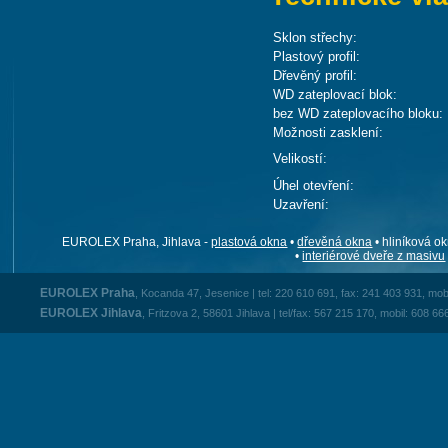
Sklon střechy:
Plastový profil:
Dřevěný profil:
WD zateplovací blok:
bez WD zateplovacího bloku:
Možnosti zasklení:
Velikostí:
Úhel otevření:
Uzavření:
EUROLEX Praha, Jihlava -
plastová okna
•
dřevěná okna
• hliníková ok
•
interiérové dveře z masivu
EUROLEX Praha
, Kocanda 47, Jesenice | tel: 220 610 691, fax: 241 403 931, mob
EUROLEX Jihlava
, Fritzova 2, 58601 Jihlava | tel/fax: 567 215 170, mobil: 608 66