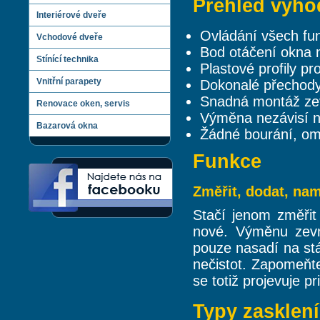
Přehled výho
Interiérové dveře
Ovládání všech fun
Vchodové dveře
Bod otáčení okna 
Stínící technika
Plastové profily p
Vnitřní parapety
Dokonalé přechody
Snadná montáž zev
Renovace oken, servis
Výměna nezávisí na
Bazarová okna
Žádné bourání, omí
Funkce
Změřit, dodat, na
Stačí jenom změřit
nové. Výměnu zevn
pouze nasadí na stá
nečistot. Zapomeňte
se totiž projevuje p
Typy zasklení