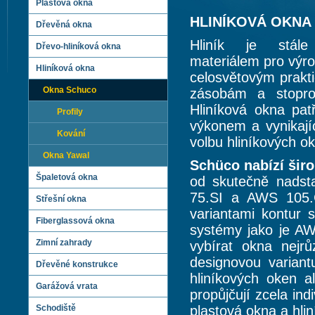
Plastová okna
HLINÍKOVÁ OKNA
Dřevěná okna
Hliník je stále 
Dřevo-hliníková okna
materiálem pro výr
Hliníková okna
celosvětovým prakt
Okna Schuco
zásobám a stoproc
Hliníková okna pa
Profily
výkonem a vynikajíc
Kování
volbu hliníkových ok
Okna Yawal
Schüco nabízí šir
Špaletová okna
od skutečně nadst
75.SI a AWS 105.
Střešní okna
variantami kontur 
Fiberglassová okna
systémy jako je A
Zimní zahrady
vybírat okna nejrů
designovou varian
Dřevěné konstrukce
hliníkových oken al
Garážová vrata
propůjčují zcela ind
Schodiště
plastová okna a hli