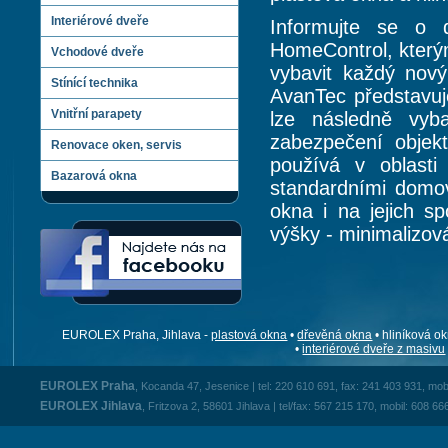
Interiérové dveře
Informujte se o 
HomeControl, který
Vchodové dveře
vybavit každý nový
Stínící technika
AvanTec představuje
Vnitřní parapety
lze následně vyb
zabezpečení objekt
Renovace oken, servis
používá v oblasti
Bazarová okna
standardními domov
okna i na jejich s
výšky - minimalizová
EUROLEX Praha, Jihlava -
plastová okna
•
dřevěná okna
• hliníková ok
•
interiérové dveře z masivu
EUROLEX Praha
, Kocanda 47, Jesenice | tel: 220 610 691, fax: 241 403 931, mob
EUROLEX Jihlava
, Fritzova 2, 58601 Jihlava | tel/fax: 567 215 170, mobil: 608 66