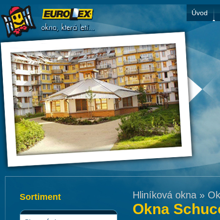
Úvod
Hliníková okna
»
Ok
Sortiment
Okna Schuc